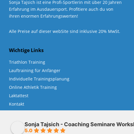
Sonja Tajsich ist eine Profi-Sportlerin mit über 20 Jahren
Erfahrung im Ausdauersport. Profitiere auch du von
ihren enormen Erfahrungswerten!
Alle Preise auf dieser webSite sind inklusive 20% MwSt.
Wichtige Links
Triathlon Training
Lauftraining für Anfänger
More Pages
Individuelle Trainingsplanung
Membership
Online Athletik Training
Our Trainers
Laktattest
Sample Class
Kontakt
Class Categories
Cardio
Sonja Tajsich - Coaching Seminare Work
5.0
Outdoor Exercise