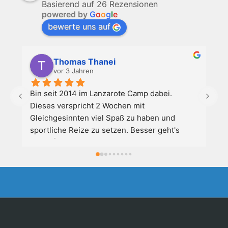
Basierend auf 26 Rezensionen
Zoomba Dance
powered by
G
o
o
g
l
e
bewerte uns auf
Contact Info
467 Davidson ave
Los Angeles CA 95716
Thomas Thanei
Get directions
vor 3 Jahren
Bin seit 2014 im Lanzarote Camp dabei. 
Au
Dieses verspricht 2 Wochen mit 
Son
Gleichgesinnten viel Spaß zu haben und 
näc
sportliche Reize zu setzen. Besser geht's 
nicht. 👍😎🌞